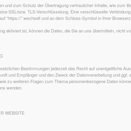
en und zum Schutz der Übertragung vertraulicher Inhalte, wie zum Be
 eine SSL-bzw. TLS-Verschlüsselung. Eine verschlüsselte Verbindung
 auf “https://” wechselt und an dem Schloss-Symbol in Ihrer Browserze
aktiviert ist, können die Daten, die Sie an uns übermitteln, nicht v
NG
etzlichen Bestimmungen jederzeit das Recht auf unentgeltliche Ausk
nft und Empfänger und den Zweck der Datenverarbeitung und ggf. ei
owie zu weiteren Fragen zum Thema personenbezogene Daten können S
uns wenden.
ER WEBSITE