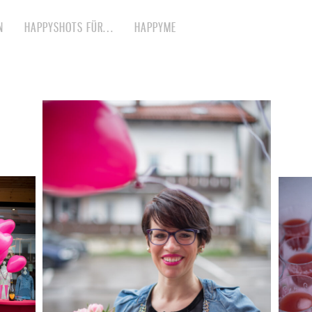
N
HAPPYSHOTS FÜR…
HAPPYME